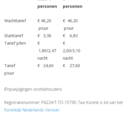
personen
personen
Wachttarief
€ 46,20
€ 46,20
p/uur
p/uur
Starttarief
€ 3,36
€ 6,83
Tarief p/km
€
€
1,80/2,47
2,00/3,10
nacht
nacht
Tarief
€ 24,60
€ 27,60
p/uur
(Prijswijzigingen voorbehouden)
Registratienummer: P6224/T-TO-15790. Taxi Konink is lid van het
Koninklijk Nederlands Vervoer
.