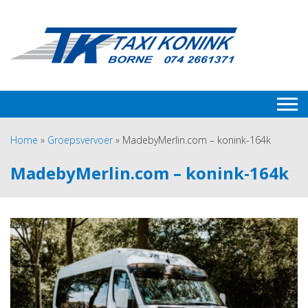
Home
»
Groepsvervoer
»
MadebyMerlin.com – konink-164k
MadebyMerlin.com – konink-164k