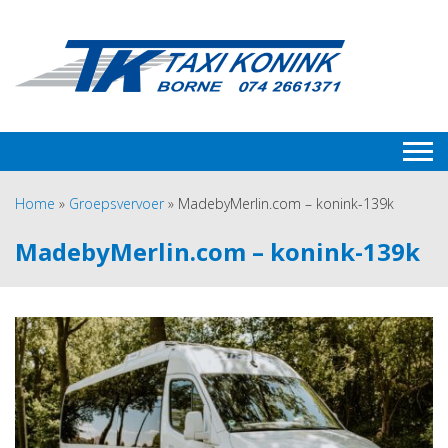
Home
»
Groepsvervoer
»
MadebyMerlin.com – konink-139k
MadebyMerlin.com – konink-139k