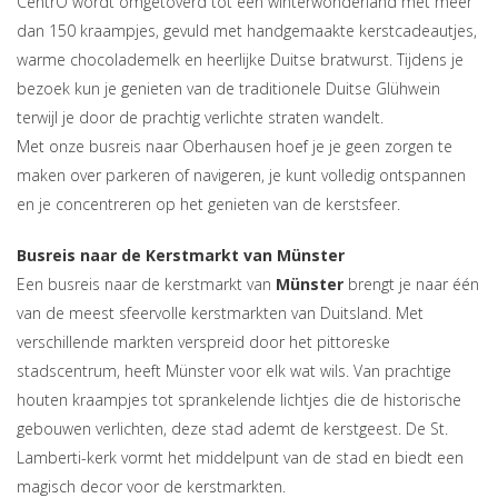
CentrO wordt omgetoverd tot een winterwonderland met meer
dan 150 kraampjes, gevuld met handgemaakte kerstcadeautjes,
warme chocolademelk en heerlijke Duitse bratwurst. Tijdens je
bezoek kun je genieten van de traditionele Duitse Glühwein
terwijl je door de prachtig verlichte straten wandelt.
Met onze busreis naar Oberhausen hoef je je geen zorgen te
maken over parkeren of navigeren, je kunt volledig ontspannen
en je concentreren op het genieten van de kerstsfeer.
Busreis naar de Kerstmarkt van Münster
Een busreis naar de kerstmarkt van
Münster
brengt je naar één
van de meest sfeervolle kerstmarkten van Duitsland. Met
verschillende markten verspreid door het pittoreske
stadscentrum, heeft Münster voor elk wat wils. Van prachtige
houten kraampjes tot sprankelende lichtjes die de historische
gebouwen verlichten, deze stad ademt de kerstgeest. De St.
Lamberti-kerk vormt het middelpunt van de stad en biedt een
magisch decor voor de kerstmarkten.